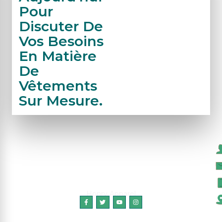
Pour
Discuter De
Vos Besoins
En Matière
De
Vêtements
Sur Mesure.
N
Honry Apparel