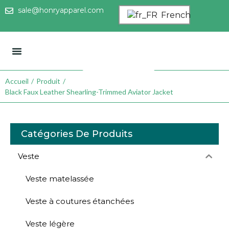
sale@honryapparel.com
French
À Propos De Nous
Nous Contacter
Accueil
/
Produit
/
Black Faux Leather Shearling-Trimmed Aviator Jacket
Catégories De Produits
Veste
Veste matelassée
Veste à coutures étanchées
Veste légère