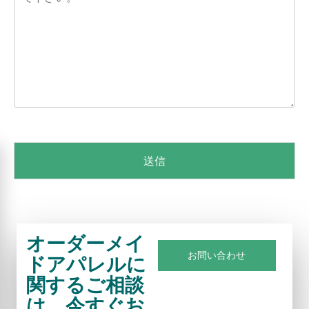
ー
s
y
ジ
e
p
*
Q
e
u
*
a
n
t
i
t
y
*
送信
オーダーメイ
お問い合わせ
ドアパレルに
関するご相談
は、今すぐお