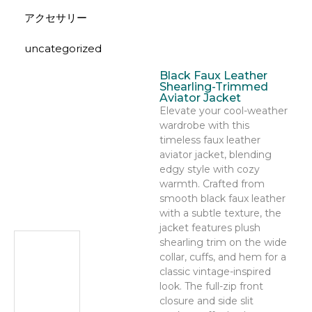
アクセサリー
uncategorized
Black Faux Leather
Shearling-Trimmed
Aviator Jacket
Elevate your cool-weather
wardrobe with this
timeless faux leather
aviator jacket, blending
edgy style with cozy
warmth. Crafted from
smooth black faux leather
with a subtle texture, the
jacket features plush
shearling trim on the wide
collar, cuffs, and hem for a
classic vintage-inspired
look. The full-zip front
closure and side slit