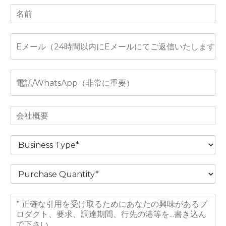
名
称
*
電
子
メ
ー
電
ル
話
*
会
社
概
B
要
u
*
s
P
i
u
n
r
e
メ
c
s
ッ
h
s
セ
a
T