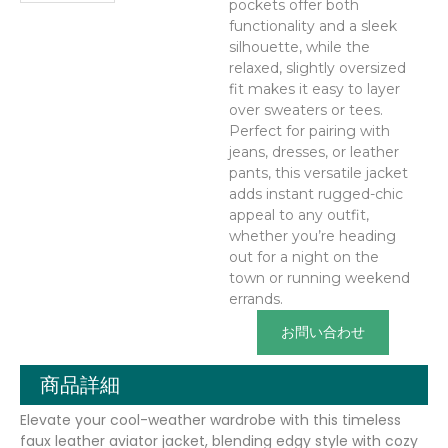
pockets offer both
functionality and a sleek
silhouette, while the
relaxed, slightly oversized
fit makes it easy to layer
over sweaters or tees.
Perfect for pairing with
jeans, dresses, or leather
pants, this versatile jacket
adds instant rugged-chic
appeal to any outfit,
whether you’re heading
out for a night on the
town or running weekend
errands.
お問い合わせ
商品詳細
Elevate your cool-weather wardrobe with this timeless
faux leather aviator jacket, blending edgy style with cozy