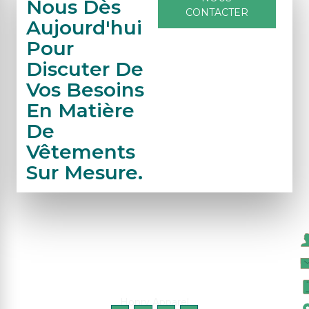
Nous Dès
CONTACTER
Aujourd'hui
Pour
Discuter De
Vos Besoins
En Matière
De
Vêtements
Sur Mesure.
N
Honry Apparel